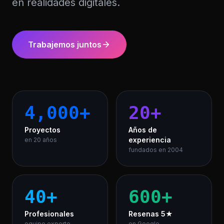
en realidades digitales.
Trabajemos juntos
4,000
+
20
+
Proyectos
Años de
experiencia
en 20 años
fundados en 2004
40
+
600
+
Profesionales
Resenas 5★
equipo experto
en Google