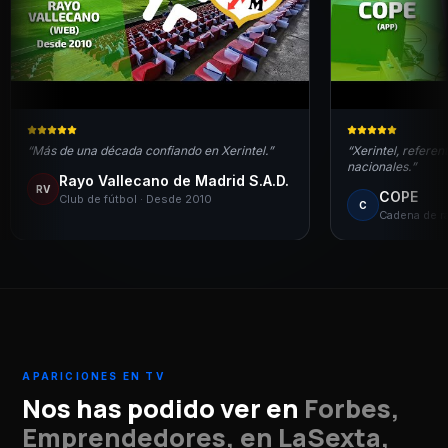
“
Más de una década confiando en Xerintel.
”
“
Xerintel, referen
nacionales.
”
Rayo Vallecano de Madrid S.A.D.
RV
COPE
Club de fútbol · Desde 2010
C
Cadena de r
APARICIONES EN TV
Nos has podido ver en
Forbes,
Emprendedores, en LaSexta,