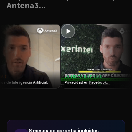
Antena3...
LA 
LA SEXTA NOTICIAS
Nok
ligencia Artificial.
Privacidad en Facebook.
gam
6 meses de garantía incluidos