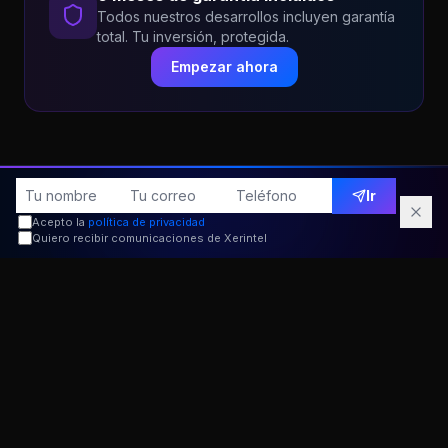
Todos nuestros desarrollos incluyen garantía
total. Tu inversión, protegida.
Empezar ahora
Ir
Consiguela en dos
Acepto la
política de privacidad
Quiero recibir comunicaciones de Xerintel
semanas.
Ahorra hasta un
80%.
CSS Adaptado
Adaptamos las hojas de estilo para web