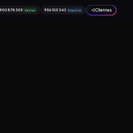
Clientes
900 878 305
956 105 343
Ventas
Soporte