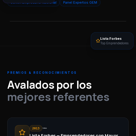
Joven Empresario Nacional
Panel Expertos GEM
Lista Forbes
Top Emprendedores
PREMIOS & RECONOCIMIENTOS
Alberto Alcántara
Avalados por los
CEO & Co-Fundador · Xerintel
mejores referentes
RECONOCIDO EN
Forbes España
Emprendedores con Mayor Proyección
2013
Lista Forbes — Emprendedores con Mayor