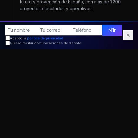
futuro y proyección de España, con más de 1.200
proyectos ejecutados y operativos.
2016
Ir
Panel de Expertos GEM Internacional
Acepto la
política de privacidad
La Universidad de Cádiz invita a Alberto Alcántara a
Quiero recibir comunicaciones de Xerintel
formar parte del Panel de Expertos del programa
internacional GEM (Global Entrepreneurship Monitor),
el estudio más prestigioso sobre emprendimiento
mundial.
2017
Premio Trayectoria Empresarial · AJE
La Asociación de Jóvenes Empresarios de Cádiz
premia a Xerintel con el galardón Trayectoria
Empresarial, reconociendo el impacto de la empresa
en el tejido empresarial de la provincia.