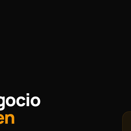
gocio
en