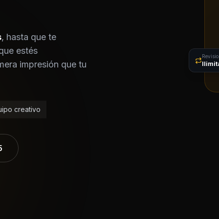
s
, hasta que te
que estés
Revisi
mera impresión que tu
Ilimi
ipo creativo
5