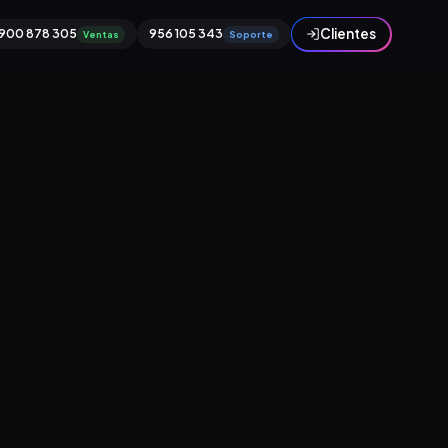
Clientes
900 878 305
956 105 343
Ventas
Soporte