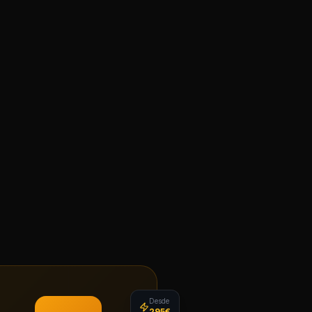
Desde
295€