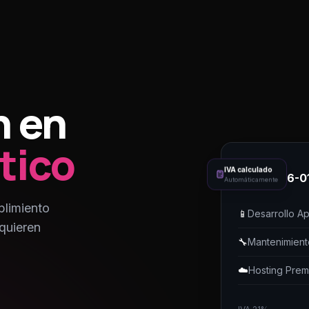
n en
tico
FACTURA
IVA calculado
#BIL-2026-0
Automáticamente
plimiento
📱
Desarrollo A
quieren
🔧
Mantenimient
☁️
Hosting Prem