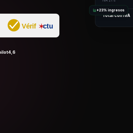
IVA 21%
+23% ingresos
Total con IVA
ilot
4,6