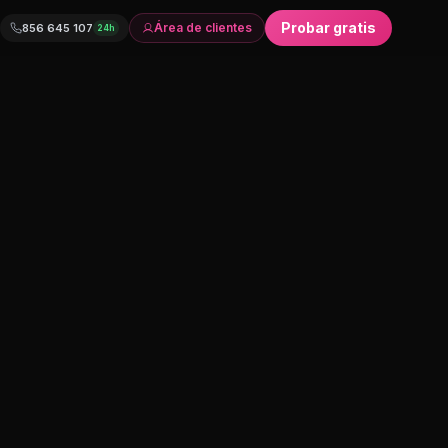
Probar gratis
Área de clientes
856 645 107
24h