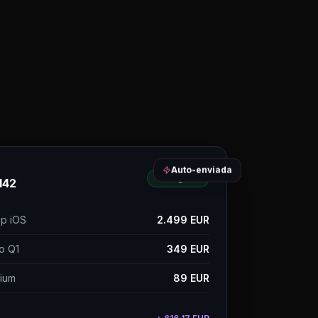
Auto-enviada
✓ Pagada
142
pp iOS
2.499
EUR
o Q1
349
EUR
ium
89
EUR