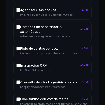
Agenda y citas por voz
+
400
€
Integración con Google Calendar / Outlook
Llamadas de recordatorio
+
290
€
automáticas
Avisos de cita y seguimiento por llamada
Flujo de ventas por voz
+
450
€
Captura de lead, presupuesto y cierre telefónico
Integración CRM
+
690
€
HubSpot, Salesforce, Pipedrive...
Consulta de stock y pedidos por voz
+
565
€
Shopify, WooCommerce, Prestashop
Fine-tuning con voz de marca
+
575
€
Personalización del modelo con tu vocabulario y tono