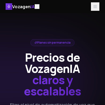
Vozagen
IA
Planes sin permanencia
Precios de
VozagenIA
claros y
escalables
Elige el nivel de automatización de voz que