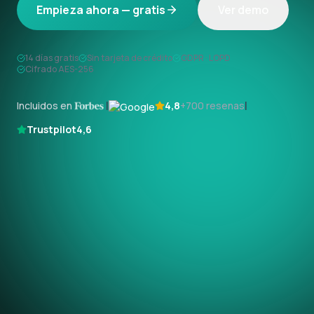
Empieza ahora — gratis
Ver demo
14 días gratis
Sin tarjeta de crédito
GDPR · LOPD
Cifrado AES-256
|
|
Incluidos en
4,8
+700 resenas
Trustpilot
4,6