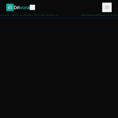
Dri
vora
 REAL · 14 DÍAS GRATIS ·
ALMACENAMIENTO INTELIGENTE · I