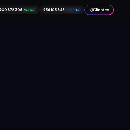
Clientes
900 878 305
956 105 343
Ventas
Soporte