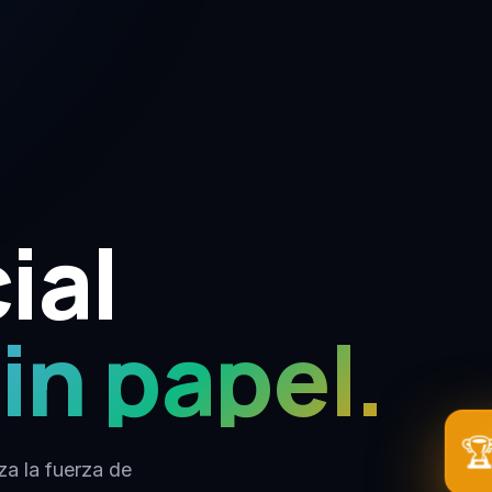
ial
in papel.

za la fuerza de