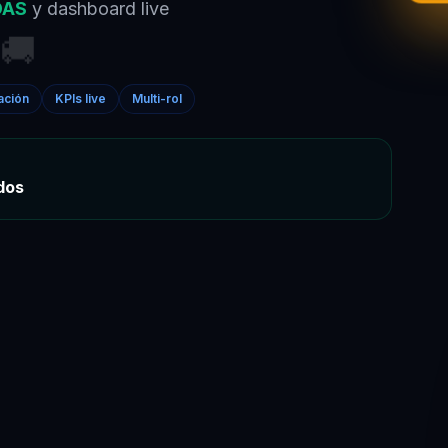
DAS
y dashboard live
🚚
ación
KPIs live
Multi-rol
dos