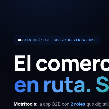
💼
CASO DE ÉXITO · FUERZA DE VENTAS B2B
El comerc
en ruta. S
Motritools
: la app B2B con
2 roles
que digitali