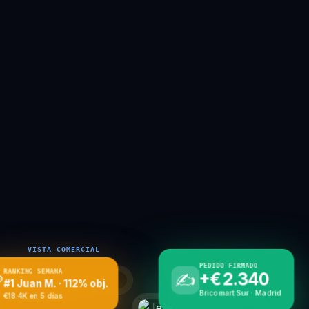
VISTA COMERCIAL
PEDIDO FIRMADO
RANKING SEMANA
+€2.340
✍️

VISTA JEFE
#1 Juan M. · 112% obj.
Bricomart Sur · Madrid
€18.4K en 5 días