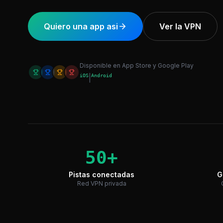
Quiero una app asi
Ver la VPN
Disponible en App Store y Google Play
iOS
|
Android
50+
Pistas conectadas
G
Red VPN privada