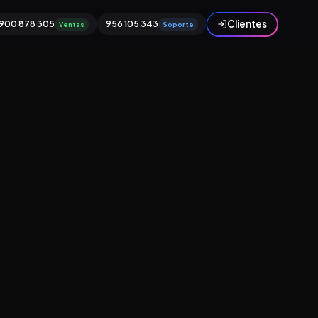
Clientes
900 878 305
956 105 343
Ventas
Soporte