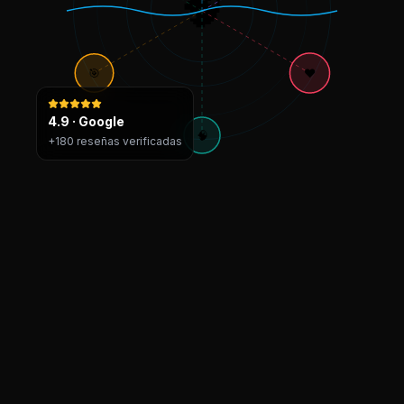
🧠
🎯
❤️
4.9 · Google
🧠
+180 reseñas verificadas