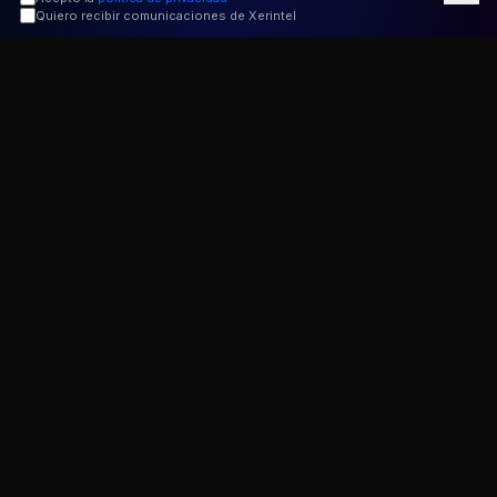
Quiero recibir comunicaciones de Xerintel
TPLACE DE BELLEZA
✦
+3.200 PROFESIONALES
✦
RESERVA DE 
+3.200
+48k
Profesionales
Reservas/mes
Peluqueros y esteticistas
En toda la plataforma
4.8★
< 30s
Valoración
Para reservar
Media de la plataforma
Proceso completo