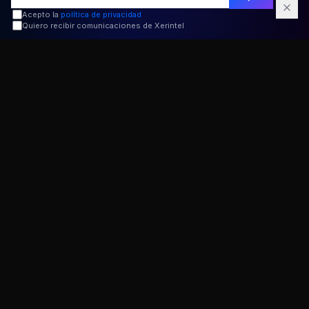
Acepto la
política de privacidad
Quiero recibir comunicaciones de Xerintel
CONDICIONES DE LA OFERTA
Bases de la promoción
#ESTRENAMOSWEB
La promoción
#ESTRENAMOSWEB
está vigente
1
desde el 28 de marzo de 2026 hasta el 21 de abril
de 2026 (ambos inclusive).