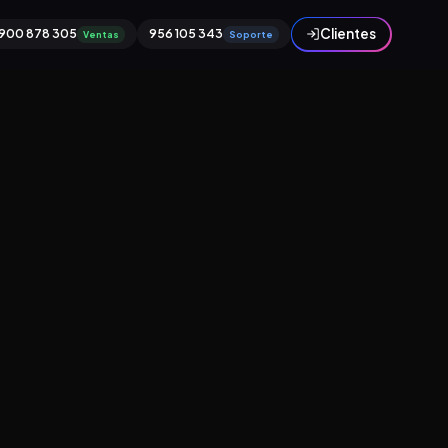
Clientes
900 878 305
956 105 343
Ventas
Soporte