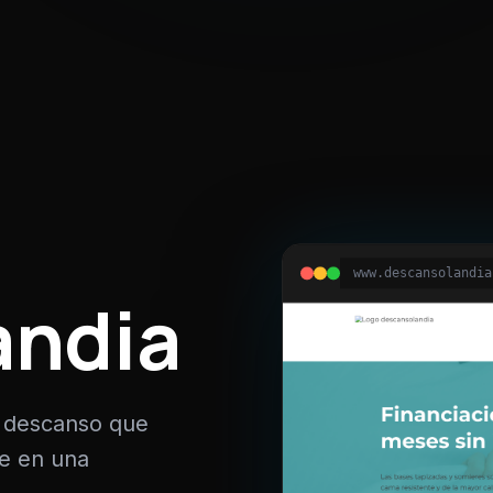
www.descansolandia
andia
n descanso que
ne en una