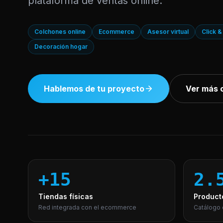
plataforma de ventas online.
Colchones online
Ecommerce
Asesor virtual
Click &
Decoración hogar
Hablemos de tu proyecto
Ver más 
+15
2.
Tiendas físicas
Product
Red integrada con el ecommerce
Catálogo 