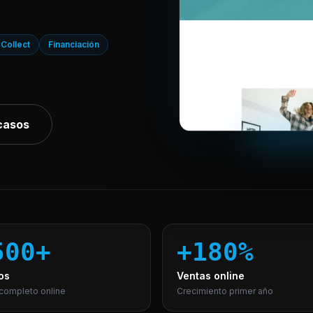
 Collect
Financiación
casos
500+
+180%
os
Ventas online
completo online
Crecimiento primer año