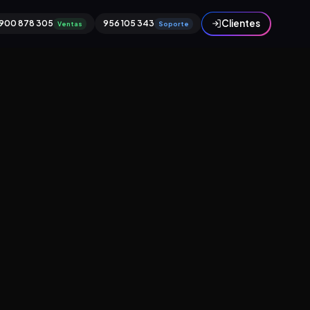
Clientes
900 878 305
956 105 343
Ventas
Soporte